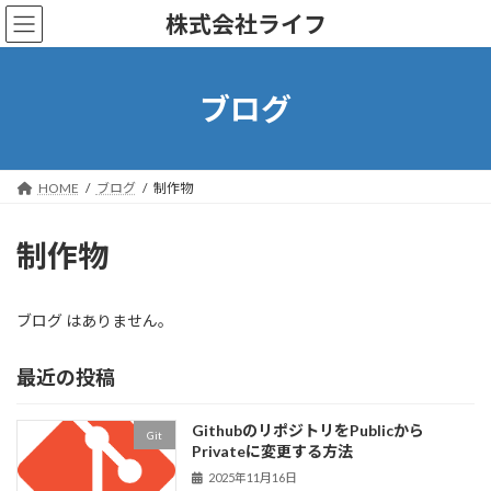
コ
ナ
株式会社ライフ
ン
ビ
テ
ゲ
ン
ー
ツ
シ
ブログ
へ
ョ
ス
ン
キ
に
ッ
移
HOME
ブログ
制作物
プ
動
制作物
ブログ はありません。
最近の投稿
GithubのリポジトリをPublicから
Git
Privateに変更する方法
2025年11月16日